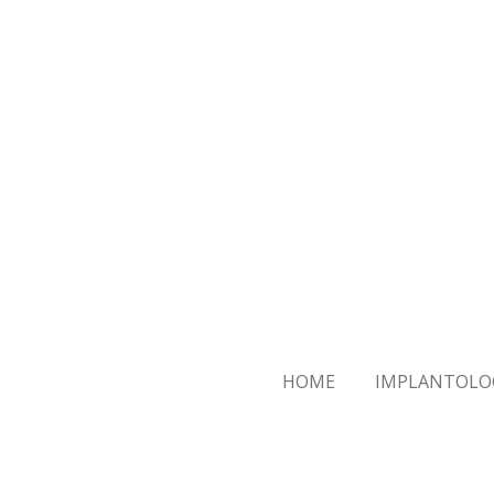
Vai
al
contenuto
principale
HOME
IMPLANTOLO