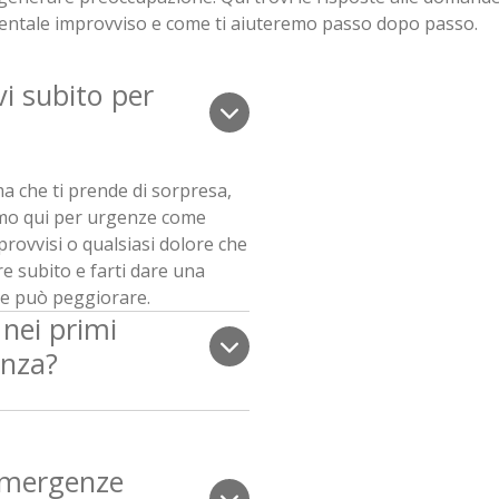
entale improvviso e come ti aiuteremo passo dopo passo.
 subito per
a che ti prende di sorpresa,
amo qui per urgenze come
mprovvisi o qualsiasi dolore che
re subito e farti dare una
he può peggiorare.
 nei primi
nza?
emergenze