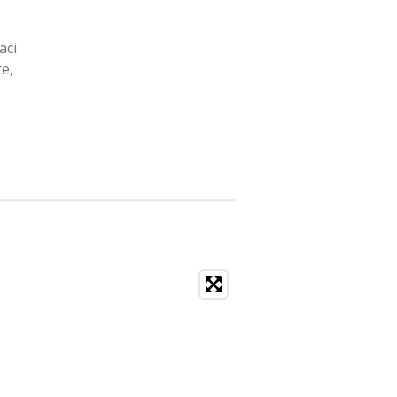
aci
e,